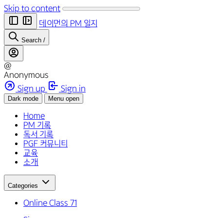
Skip to content
데이먼의 PM 일지
Search
/
@
Anonymous
Sign up
Sign in
Dark mode
Menu open
Home
PM 기록
독서 기록
PGF 커뮤니티
교육
소개
Categories
Online Class
71