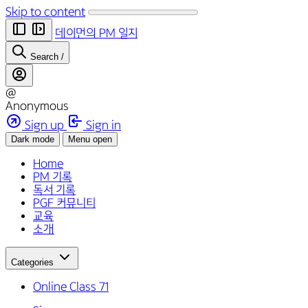
Skip to content
데이먼의 PM 일지
Search
/
@
Anonymous
Sign up
Sign in
Dark mode
Menu open
Home
PM 기록
독서 기록
PGF 커뮤니티
교육
소개
Categories
Online Class
71