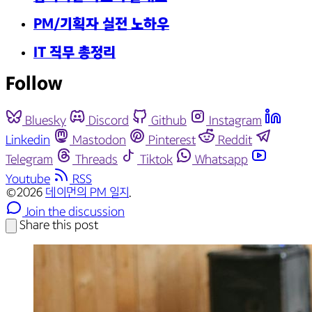
PM/기획자 실전 노하우
IT 직무 총정리
Follow
Bluesky
Discord
Github
Instagram
Linkedin
Mastodon
Pinterest
Reddit
Telegram
Threads
Tiktok
Whatsapp
Youtube
RSS
©2026
데이먼의 PM 일지
.
Join the discussion
Share this post