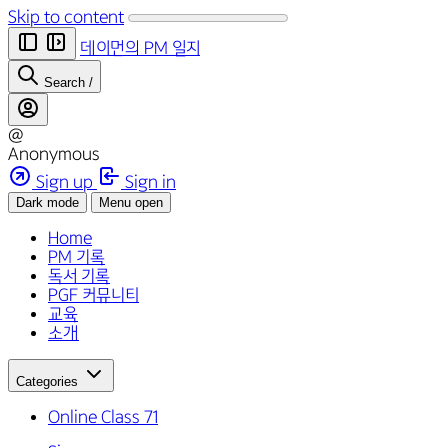
Skip to content
데이먼의 PM 일지
Search
/
@
Anonymous
Sign up
Sign in
Dark mode
Menu open
Home
PM 기록
독서 기록
PGF 커뮤니티
교육
소개
Categories
Online Class
71