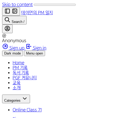
Skip to content
데이먼의 PM 일지
Search
/
@
Anonymous
Sign up
Sign in
Dark mode
Menu open
Home
PM 기록
독서 기록
PGF 커뮤니티
교육
소개
Categories
Online Class
71