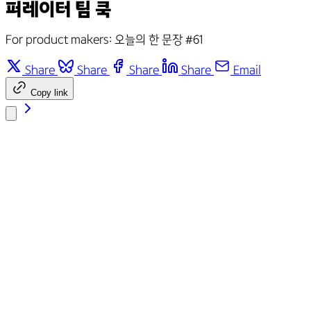
퍼레이터 팀 쿡
For product makers: 오늘의 한 문장 #61
Share
Share
Share
Share
Email
Copy link