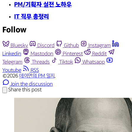
PM/기획자 실전 노하우
IT 직무 총정리
Follow
Bluesky
Discord
Github
Instagram
Linkedin
Mastodon
Pinterest
Reddit
Telegram
Threads
Tiktok
Whatsapp
Youtube
RSS
©2026
데이먼의 PM 일지
.
Join the discussion
Share this post