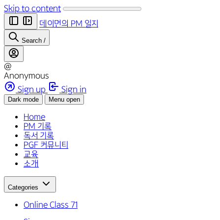
Skip to content
데이먼의 PM 일지
Search
/
@
Anonymous
Sign up
Sign in
Dark mode
Menu open
Home
PM 기록
독서 기록
PGF 커뮤니티
교육
소개
Categories
Online Class
71