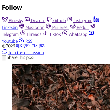
Follow
Bluesky
Discord
Github
Instagram
Linkedin
Mastodon
Pinterest
Reddit
Telegram
Threads
Tiktok
Whatsapp
Youtube
RSS
©2026
데이먼의 PM 일지
.
Join the discussion
Share this post