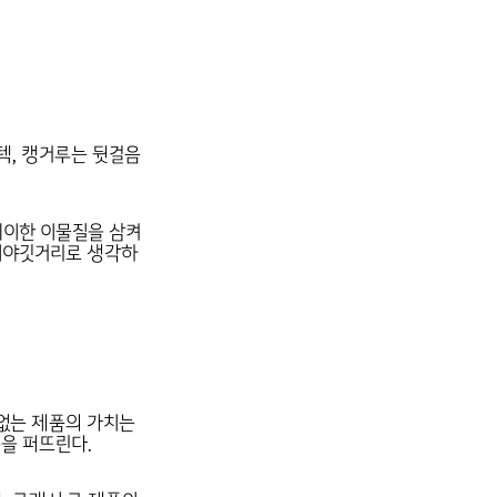
텍, 캥거루는 뒷걸음
기이한 이물질을 삼켜
 이야깃거리로 생각하
 없는 제품의 가치는
을 퍼뜨린다.