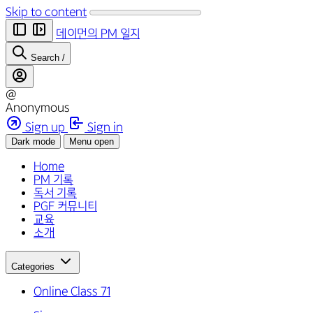
Skip to content
데이먼의 PM 일지
Search
/
@
Anonymous
Sign up
Sign in
Dark mode
Menu open
Home
PM 기록
독서 기록
PGF 커뮤니티
교육
소개
Categories
Online Class
71