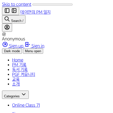
Skip to content
데이먼의 PM 일지
Search
/
@
Anonymous
Sign up
Sign in
Dark mode
Menu open
Home
PM 기록
독서 기록
PGF 커뮤니티
교육
소개
Categories
Online Class
71