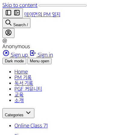
Skip to content
데이먼의 PM 일지
Search
/
@
Anonymous
Sign up
Sign in
Dark mode
Menu open
Home
PM 기록
독서 기록
PGF 커뮤니티
교육
소개
Categories
Online Class
71