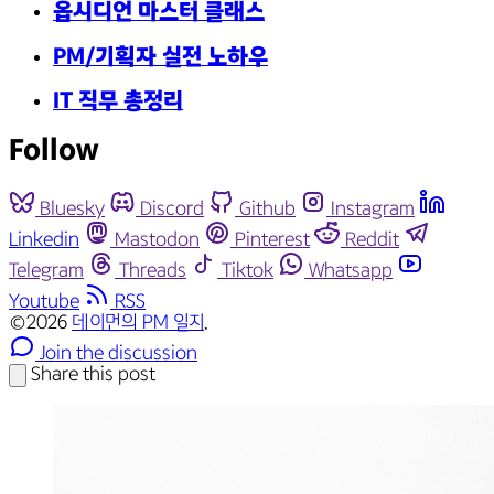
옵시디언 마스터 클래스
PM/기획자 실전 노하우
IT 직무 총정리
Follow
Bluesky
Discord
Github
Instagram
Linkedin
Mastodon
Pinterest
Reddit
Telegram
Threads
Tiktok
Whatsapp
Youtube
RSS
©2026
데이먼의 PM 일지
.
Join the discussion
Share this post