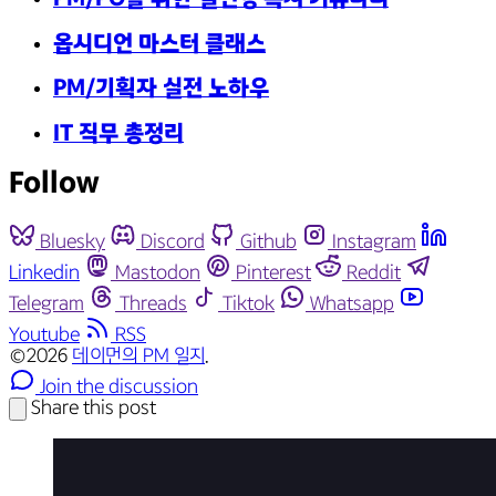
옵시디언 마스터 클래스
PM/기획자 실전 노하우
IT 직무 총정리
Follow
Bluesky
Discord
Github
Instagram
Linkedin
Mastodon
Pinterest
Reddit
Telegram
Threads
Tiktok
Whatsapp
Youtube
RSS
©2026
데이먼의 PM 일지
.
Join the discussion
Share this post