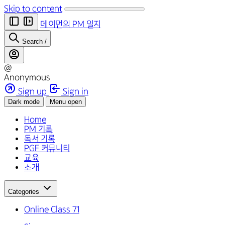
Skip to content
데이먼의 PM 일지
Search
/
@
Anonymous
Sign up
Sign in
Dark mode
Menu open
Home
PM 기록
독서 기록
PGF 커뮤니티
교육
소개
Categories
Online Class
71