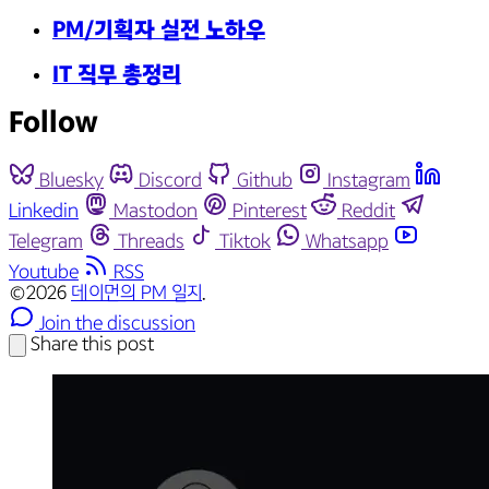
PM/기획자 실전 노하우
IT 직무 총정리
Follow
Bluesky
Discord
Github
Instagram
Linkedin
Mastodon
Pinterest
Reddit
Telegram
Threads
Tiktok
Whatsapp
Youtube
RSS
©2026
데이먼의 PM 일지
.
Join the discussion
Share this post