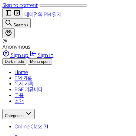
Skip to content
데이먼의 PM 일지
Search
/
@
Anonymous
Sign up
Sign in
Dark mode
Menu open
Home
PM 기록
독서 기록
PGF 커뮤니티
교육
소개
Categories
Online Class
71