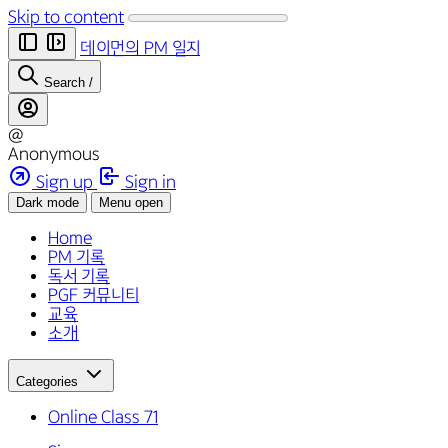
Skip to content
데이먼의 PM 일지
Search
/
@
Anonymous
Sign up
Sign in
Dark mode
Menu open
Home
PM 기록
독서 기록
PGF 커뮤니티
교육
소개
Categories
Online Class
71