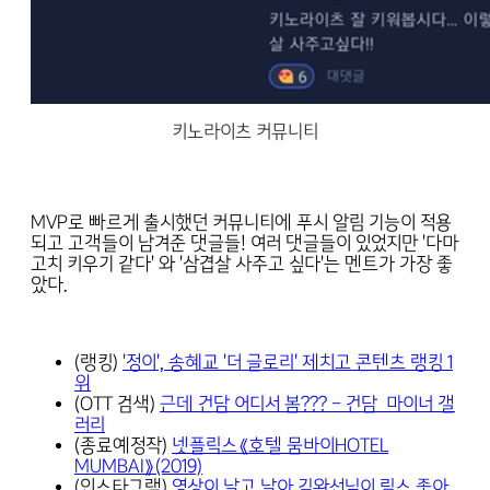
키노라이츠 커뮤니티
MVP로 빠르게 출시했던 커뮤니티에 푸시 알림 기능이 적용
되고 고객들이 남겨준 댓글들! 여러 댓글들이 있었지만 '다마
고치 키우기 같다' 와 '삼겹살 사주고 싶다'는 멘트가 가장 좋
았다.
(랭킹)
'정이', 송혜교 '더 글로리' 제치고 콘텐츠 랭킹 1
위
(OTT 검색)
근데 건담 어디서 봄??? - 건담 마이너 갤
러리
(종료예정작)
넷플릭스《호텔 뭄바이HOTEL
MUMBAI》(2019)
(인스타그램)
영상이 날고 날아 김완선님이 릴스 좋아