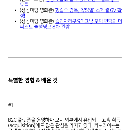
요를
(상상마당 영화관)
형슬우 감독, 2/5(일) 스페셜 GV 확
정!
(상상마당 영화관)
슬친자라구요? 그냥 오덕 찐덕의 더
퍼스트 슬램덩크 8차 관람
특별한 경험 & 배운 것
#1
B2C 플랫폼을 운영하다 보니 외부에서 유입되는 고객 획득
(acquisition)에도 많은 관심을 가지고 있다. 키노라이츠는