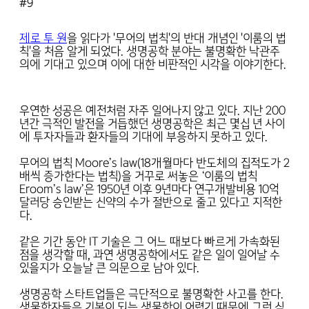
#9
제로 투 원
을 읽다가 '무어의 법칙'의 반대 개념인 '이룸의 법
칙'을 처음 알게 되었다. 생명공학 분야는 불명확한 낙관주
의에 기대고 있으며 이에 대한 비판적인 시각을 이야기한다.
우연한 성공은 예전처럼 자주 일어나지 않고 있다. 지난 200
년간 극적인 발전을 거듭했던 생명공학은 최근 몇십 년 사이
에 투자자들과 환자들의 기대에 부응하지 못하고 있다.
무어의 법칙 Moore’s law(18개월마다 반도체의 집적도가 2
배씩 증가한다는 법칙)을 거꾸로 써놓은 ‘이룸의 법칙
Eroom’s law’은 1950년 이후 9년마다 연구개발비용 10억
달러당 승인받는 신약의 수가 절반으로 줄고 있다고 지적한
다.
같은 기간 동안 IT 기술은 그 어느 때보다 빠르게 가속화된
점을 생각할 때, 과연 생명공학에서도 같은 일이 일어날 수
있을지가 오늘날 큰 의문으로 남아 있다.
생명공학 스타트업들은 극단적으로 불명확한 사고를 한다.
생물학자들은 기본이 되는 생물학이 어렵기 때문에 그런 식