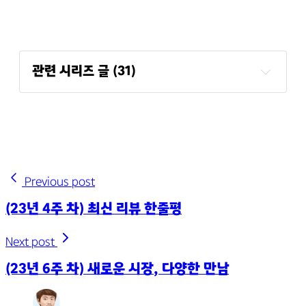
관련 시리즈 글 (31)
(23년 33주 차) 제품 고도화 & 운영 & 홍보
(23년 32주 차) 역할과 책임
(23년 31주 차) 주간 회고가 내게 주는 것
(23년 30주 차) 지표 분석
(23년 28-29주 차) 회고 패턴이 깨졌다.
Previous post
(23년 27주 차) 동기화
(23년 4주 차) 최신 리뷰 한줄평
(23년 26주 차) 입사 2주년!
(23년 25주 차) 누군가는 의사결정을 해야 한다.
Next post
(23년 24주 차) B2B 제휴 확대
(23년 6주 차) 새로운 시장, 다양한 만남
(23년 23주 차) 오퍼레이션
(23년 21-22주 차) 북극성 지표