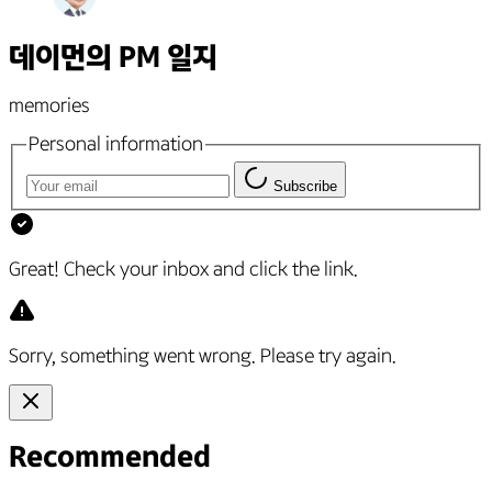
(23년 20주 차) 두 번째 이정표
(23년 19주 차) 긍정적 신호들
데이먼의 PM 일지
(23년 18주 차) 재정비
memories
(23년 17주 차) 가오갤 시사회 이벤트
(23년 16주 차) 팝콘 프로젝트 & 전사 피드백
Personal information
(23년 15주 차) 감정과 강점
Subscribe
(23년 14주 차) 헤비유저 & 일반유저
(23년 13주 차) 회고를 밀려버렸다.
Great! Check your inbox and click the link.
(23년 12주 차) 제품팀 운영, 10년 전 일기
(23년 11주 차) 평가 회고와 사내 퀴즈대회
(23년 10주 차) 키노라이츠는 언제 사용할까?
Sorry, something went wrong. Please try again.
(23년 9주 차) B2C & B2B 모델
(23년 8주 차) 키노인증작품
(23년 7주 차) 스쿼드 x 스쿼드
Recommended
(23년 6주 차) 새로운 시장, 다양한 만남